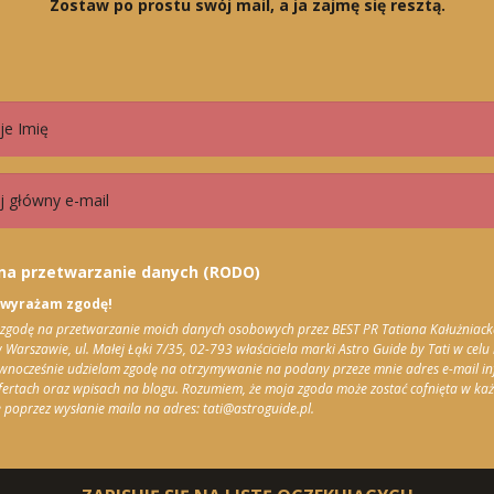
Zostaw po prostu swój mail, a ja zajmę się resztą.
na przetwarzanie danych (RODO)
 wyrażam zgodę!
godę na przetwarzanie moich danych osobowych przez BEST PR Tatiana Kałużniack
 Warszawie, ul. Małej Łąki 7/35, 02-793 właściciela marki Astro Guide by Tati w celu r
ównocześnie udzielam zgodę na otrzymywanie na podany przeze mnie adres e-mail in
ertach oraz wpisach na blogu. Rozumiem, że moja zgoda może zostać cofnięta w ka
poprzez wysłanie maila na adres: tati@astroguide.pl.