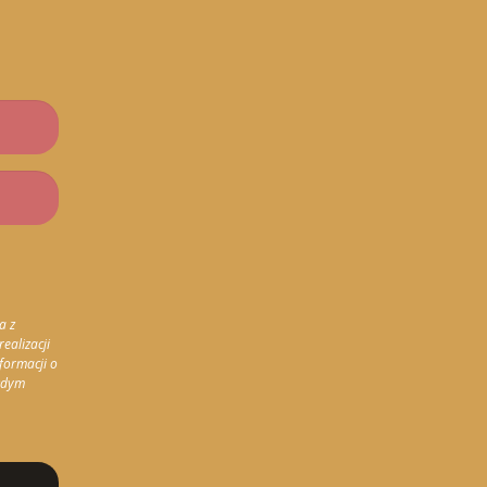
a z
ealizacji
formacji o
żdym