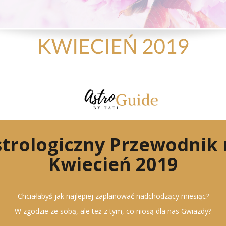
trologiczny Przewodnik
Kwiecień 2019
Chciałabyś jak najlepiej zaplanować nadchodzący miesiąc?
W zgodzie ze sobą, ale też z tym, co niosą dla nas Gwiazdy?