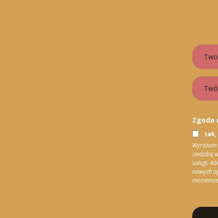
Zgoda 
tak,
Wyrażam z
siedzibą w
usługi. R
nowych of
momencie 