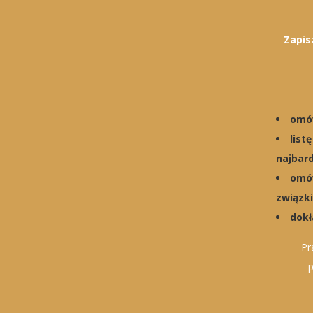
Zapis
omów
list
najbar
omów
związk
dokł
Pr
p